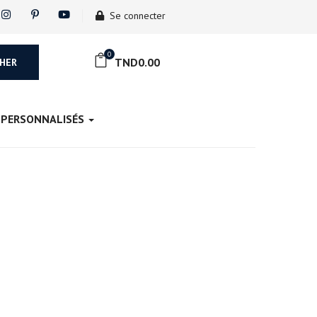
Se connecter
0
TND
0.00
HER
 PERSONNALISÉS